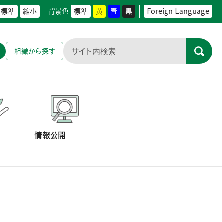
標準
縮小
背景色
標準
黄
青
黒
Foreign Language
組織から探す
情報公開