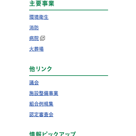
主要事業
環境衛生
消防
病院
火葬場
他リンク
議会
施設整備事業
組合例規集
認定審査会
情報ピックアップ