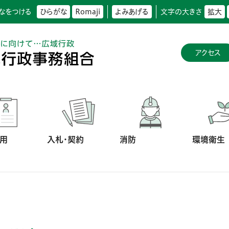
なをつける
ひらがな
Romaji
よみあげる
文字の大きさ
拡大
アクセス
用
入札・契約
消防
環境衛生