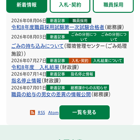
新着情報
入札・契約
職員採用
2026年08月06日
新着記事
職員採用
令和8年度職員採用試験第一次試験合格者
（
総務課
）
ごみの分別につ
ごみの分別につ
2026年08月03日
新着記事
いて
いて
ごみの持ち込みについて
（
環境管理センター（ごみ処理
施設）
）
2026年07月27日
新着記事
入札・契約
入札結果について
令和8年度 入札結果
（
財政課
）
2026年07月14日
新着記事
指名停止情報
指名停止情報
（
財政課
）
2026年07月01日
新着記事
総務課からのお知らせ
職員の給与の男女の差異の情報公開
（
総務課
）
一覧を見る
RSS
Atom