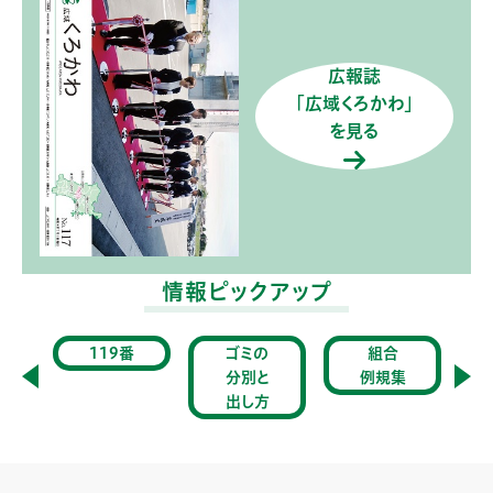
広報誌
「広域くろかわ」
を見る
情報ピックアップ
通
119番
ゴミの
組合
ス
分別と
例規集
出し方