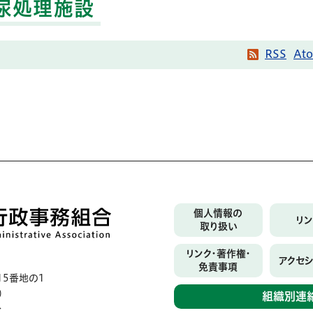
尿処理施設
RSS
At
個人情報の
リ
取り扱い
リンク・著作権・
アクセ
免責事項
5番地の1
）
組織別連
分