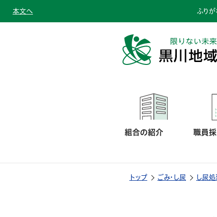
本文へ
ふりが
組合の紹介
職員採
トップ
ごみ・し尿
し尿処