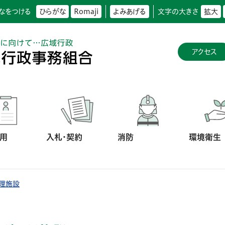
なをつける
ひらがな
Romaji
よみあげる
文字の大きさ
拡大
アクセス
用
入札・契約
消防
環境衛生
理施設