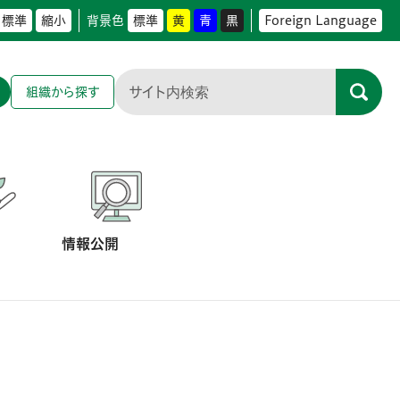
標準
縮小
背景色
標準
黄
青
黒
Foreign Language
組織から探す
情報公開