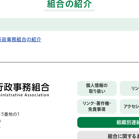
組合の紹介
行政事務組合の紹介
個人情報の
リ
取り扱い
リンク・著作権・
アクセ
免責事項
5番地の1
）
組織別連
分
組合に関する