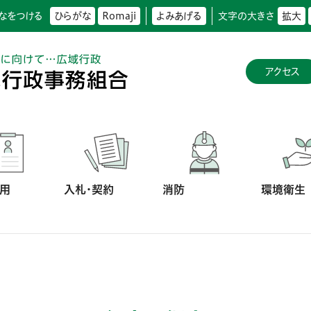
なをつける
ひらがな
Romaji
よみあげる
文字の大きさ
拡大
アクセス
用
入札・契約
消防
環境衛生