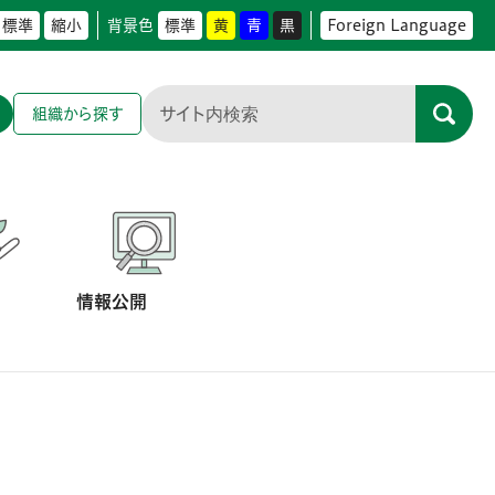
標準
縮小
背景色
標準
黄
青
黒
Foreign Language
組織から探す
情報公開