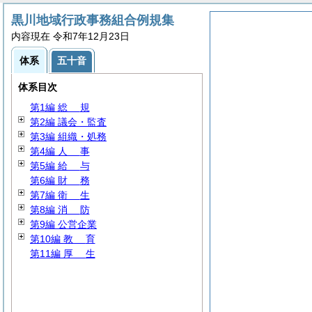
黒川地域行政事務組合例規集
内容現在 令和7年12月23日
体系
五十音
体系目次
第1編
総
規
第2編 議会・監査
第3編 組織・処務
第4編
人
事
第5編
給
与
第6編
財
務
第7編
衛
生
第8編
消
防
第9編 公営企業
第10編
教
育
第11編
厚
生