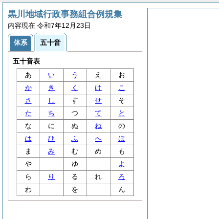
黒川地域行政事務組合例規集
内容現在 令和7年12月23日
体系
五十音
五十音表
あ
い
う
え
お
か
き
く
け
こ
さ
し
す
せ
そ
た
ち
つ
て
と
な
に
ぬ
ね
の
は
ひ
ふ
へ
ほ
ま
み
む
め
も
や
ゆ
よ
ら
り
る
れ
ろ
わ
を
ん