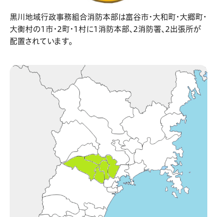
黒川
地域
行政
事務
組合
消防
本部
は
富谷
市
・
大和町
・
大郷町
・
大衡村
の
1
市
・2
町
・1
村
に
1
消防本部
、2
消防署
、2
出張所
が
配置
さ
れ
て
い
ます
。