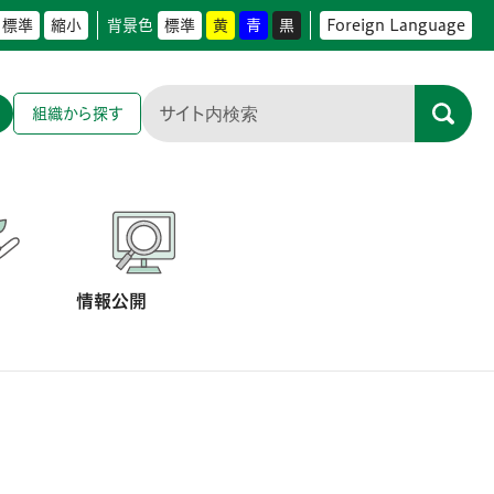
標準
縮小
背景色
標準
黄
青
黒
Foreign Language
組織から探す
情報公開