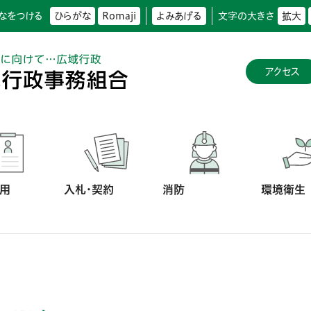
なをつける
ひらがな
Romaji
よみあげる
文字の大きさ
拡大
アクセス
用
入札・契約
消防
環境衛生