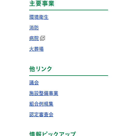
主要事業
環境衛生
消防
病院
火葬場
他リンク
議会
施設整備事業
組合例規集
認定審査会
情報ピックアップ